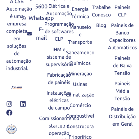
A CSB
5600
Elétrica e
Trabalhe
Paineis
Automação
Energia
Automação
Conosco
CLP
é uma
Térmica
Whatsapp
empresa
Programação
Blog
Paineis de
Manuseio
E-
completa
de softwares
Banco
e
mail
em
CLP
Capacitores
Transporte
soluções
Automáticos
IHM e
Saneamento
de
sistema de
Paineis
automação
Químicos
supervisório
de Baixa
industrial.
Tensão
Mineração
Fabricação
de painéis
Paineis
Usinas
Média
Instalações
Climatização
Tensão
elétricas
Comércio
de campo
Painéis de
Combustível
Distribuição
Comissionamento
em Geral
startup e
Construtora
operação
Frigorífico