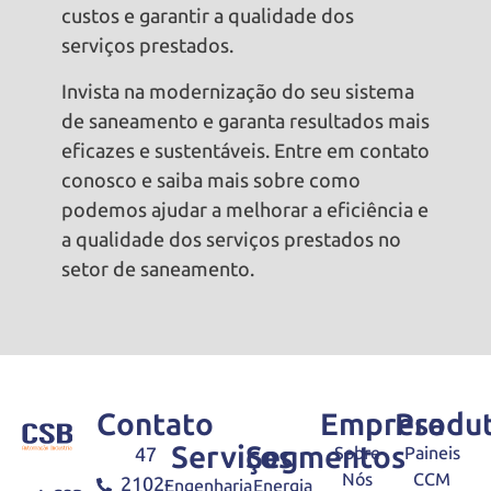
custos e garantir a qualidade dos
serviços prestados.
Invista na modernização do seu sistema
de saneamento e garanta resultados mais
eficazes e sustentáveis. Entre em contato
conosco e saiba mais sobre como
podemos ajudar a melhorar a eficiência e
a qualidade dos serviços prestados no
setor de saneamento.
Contato
Empresa
Produ
Serviços
Segmentos
47
Sobre
Paineis
Nós
CCM
2102-
Engenharia
Energia