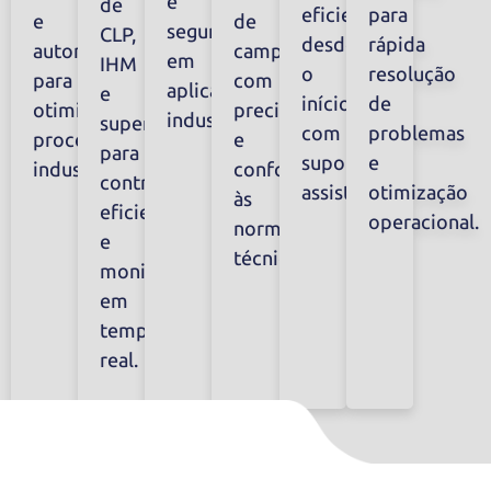
e
de
para
eficiente
de
e
segurança
CLP,
rápida
desde
campo
automação
em
IHM
resolução
o
com
para
aplicações
e
de
início,
precisão
otimizar
industriais.
supervisório
problemas
com
e
processos
para
e
suporte
conformidade
industriais.
controle
otimização
assistido.
às
eficiente
operacional.
normas
e
técnicas.
monitoramento
em
tempo
real.