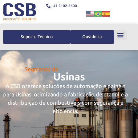
47 2102-5600
Suporte Técnico
Ouvidoria
Segmento de
Usinas
A CSB oferece soluções de automação e painéis
para Usinas, otimizando a fabricação de etanol e a
distribuição de combustíveis com segurança e
eficiência.