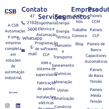
Contato
Empresa
Produ
Serviços
Segmentos
47
Sobre
Paineis
Nós
CCM
2102-
Engenharia
Energia
A CSB
5600
Elétrica e
Trabalhe
Paineis
Automação
Energia
Automação
Conosco
CLP
é uma
Térmica
Whatsapp
empresa
Programação
Blog
Paineis de
Manuseio
E-
completa
de softwares
Banco
e
mail
em
CLP
Capacitores
Transporte
soluções
Automáticos
IHM e
Saneamento
de
sistema de
Paineis
automação
Químicos
supervisório
de Baixa
industrial.
Tensão
Mineração
Fabricação
de painéis
Paineis
Usinas
Média
Instalações
Climatização
Tensão
elétricas
Comércio
de campo